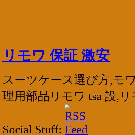
リモワ 保証 激安
スーツケース選び方,モワ
理用部品リモワ tsa 設,
Social Stuff: