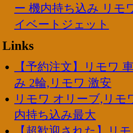
ー 機内持ち込み リモ
イベートジェット
Links
【予約注文】リモワ 車
み 2輪,リモワ 激安
リモワ オリーブ,リモワ
内持ち込み最大
【超歓迎された】リモワ