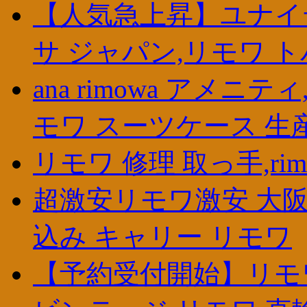
【人気急上昇】ユナイ
サ ジャパン,リモワ ト
ana rimowa アメニ
モワ スーツケース 生
リモワ 修理 取っ手,ri
超激安リモワ激安 大阪
込み キャリー リモワ
【予約受付開始】リモワ