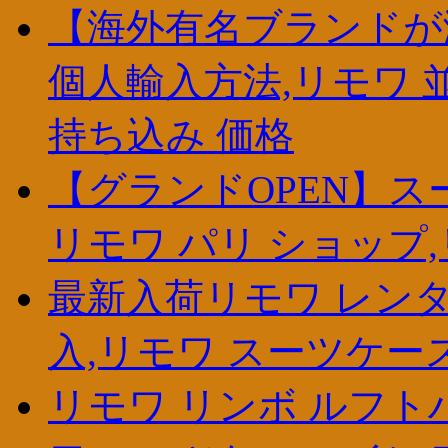
【海外有名ブランドが激
個人輸入方法,リモワ 
持ち込み 価格
【グランドOPEN】ス
リモワ パリ ショップ
最新入荷リモワ レンタ
入,リモワ スーツケー
リモワ リンボ ルフトハンザ