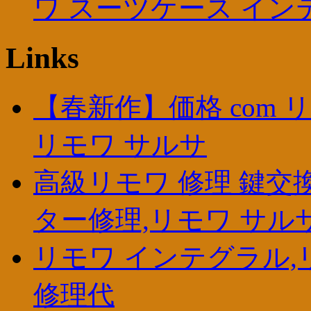
ワ スーツケース イン
Links
【春新作】価格 com リ
リモワ サルサ
高級リモワ 修理 鍵交
ター修理,リモワ サルサ 
リモワ インテグラル,
修理代