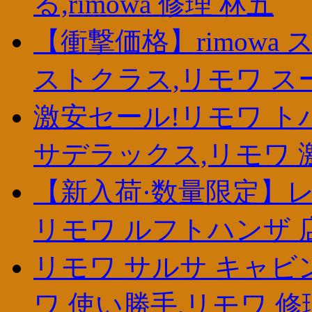
る,rimowa 修理 林五
【衝撃価格】rimowa ス
ストクラス,リモワ スー
激安セール!リモワ トパ
サデラックス,リモワ 
【新入荷·数量限定】レ
リモワ ルフトハンザ 店舗,r
リモワ サルサ キャビ
ワ 使い勝手,リモワ 修