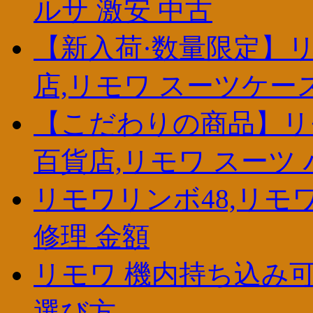
ルサ 激安 中古
【新入荷·数量限定】リ
店,リモワ スーツケース 
【こだわりの商品】リモ
百貨店,リモワ スーツ
リモワリンボ48,リモ
修理 金額
リモワ 機内持ち込み可
選び方