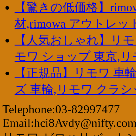
【驚きの低価格】rimow
材,rimowa アウトレッ
【人気おしゃれ】リモワ
モワ ショップ 東京,リ
【正規品】リモワ 車輪
ズ 車輪,リモワ クラ
Telephone:03-82997477
Email:hci8Avdy@nifty.co