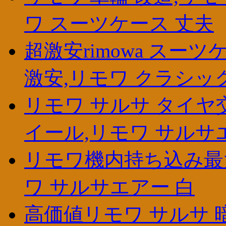
ワ スーツケース 丈夫
超激安rimowa スー
激安,リモワ クラシッ
リモワ サルサ タイヤ
イール,リモワ サルサ
リモワ機内持ち込み最大
ワ サルサエアー 白
高価値リモワ サルサ 