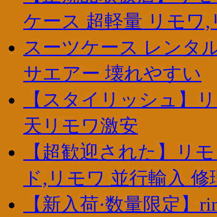
ケース 超軽量 リモワ
スーツケース レンタル
サエアー 壊れやすい
【スタイリッシュ】リモワ
天リモワ激安
【超歓迎された】リモ
ド,リモワ 並行輸入 修
【新入荷·数量限定】rimowa 