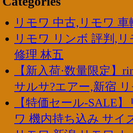
Categories
リモワ 中古,リモワ 車
リモワ リンボ 評判,
修理 林五
【新入荷·数量限定】ri
サルサ?エアー,新宿 
【特価セール-SALE
ワ 機内持ち込み サイズ