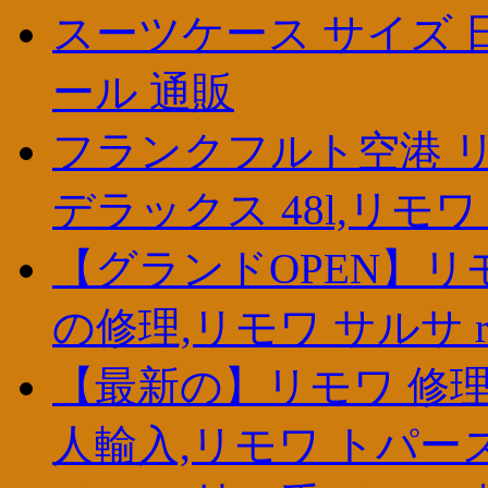
スーツケース サイズ 日
ール 通販
フランクフルト空港 リ
デラックス 48l,リモ
【グランドOPEN】リモワ
の修理,リモワ サルサ rimo
【最新の】リモワ 修理
人輸入,リモワ トパーズ