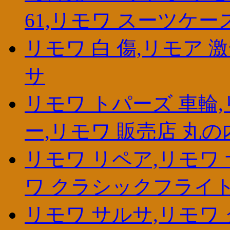
61,リモワ スーツケー
リモワ 白 傷,リモア 激
サ
リモワ トパーズ 車輪
ー,リモワ 販売店 丸の
リモワ リペア,リモワ
ワ クラシックフライト
リモワ サルサ,リモワ