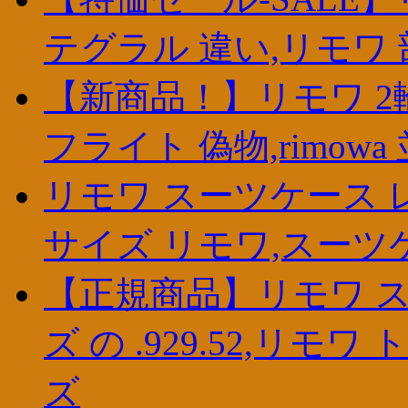
テグラル 違い,リモワ 部品
【新商品！】リモワ 2輪
フライト 偽物,rimow
リモワ スーツケース 
サイズ リモワ,スーツ
【正規商品】リモワ ス
ズ の .929.52,リ
ズ