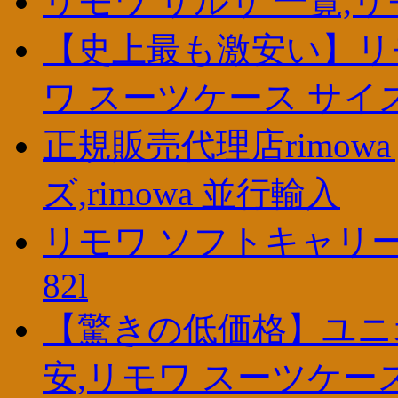
リモワ サルサ 一覧,リ
【史上最も激安い】リモワ
ワ スーツケース サイズ,
正規販売代理店rimowa
ズ,rimowa 並行輸入
リモワ ソフトキャリー,リ
82l
【驚きの低価格】ユニ
安,リモワ スーツケー