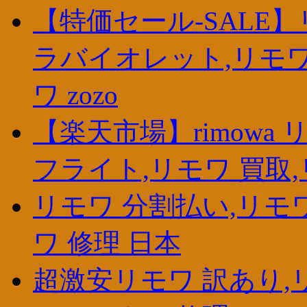
【特価セール-SALE
ラバイオレット,リモワ
ワ zozo
【楽天市場】rimowa リモワ
フライト,リモワ 買取
リモワ 分割払い,リモ
ワ 修理 日本
超激安リモワ 訳あり,