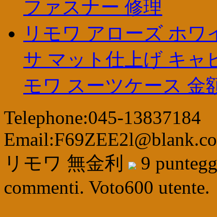
ファスナー 修理
リモワ アローズ ホワイト,
サ マット仕上げ キャ
モワ スーツケース 金
Telephone:045-13837184
Email:F69ZEE2l@blank.c
リモワ 無金利
9
punteg
commenti. Voto
600
utente.