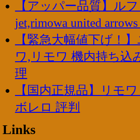
【アッパー品質】ルフトハ
jet,rimowa united a
【緊急大幅値下げ！】
ワ,リモワ 機内持ち込み
理
【国内正規品】リモワ 中古,r
ボレロ 評判
Links