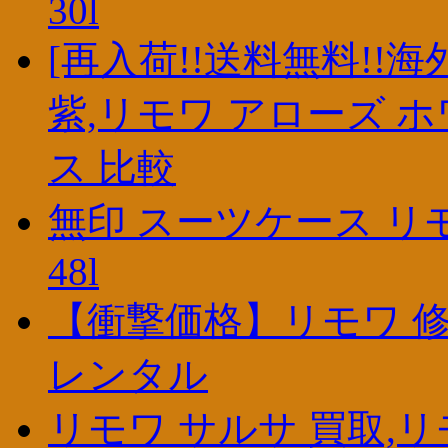
30l
[再入荷!!送料無料!!
紫,リモワ アローズ 
ス 比較
無印 スーツケース リモワ
48l
【衝撃価格】リモワ 修理
レンタル
リモワ サルサ 買取,リ