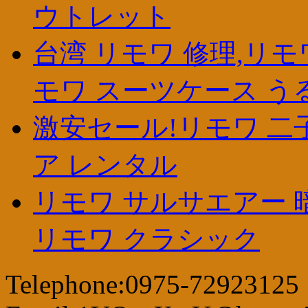
ウトレット
台湾 リモワ 修理,リモ
モワ スーツケース う
激安セール!リモワ 二子
ア レンタル
リモワ サルサエアー 暗
リモワ クラシック
Telephone:0975-72923125