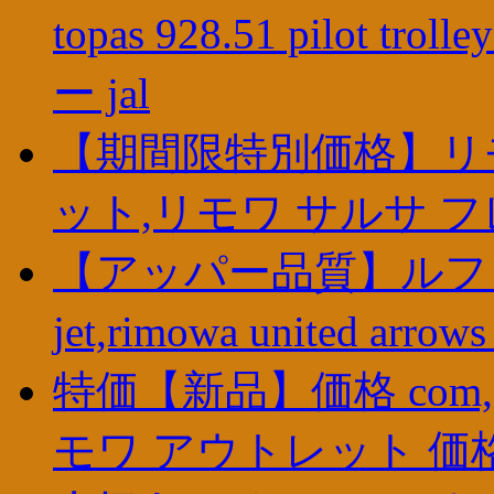
topas 928.51 pilot 
ー jal
【期間限特別価格】リモ
ット,リモワ サルサ 
【アッパー品質】ルフトハ
jet,rimowa united a
特価【新品】価格 com
モワ アウトレット 価