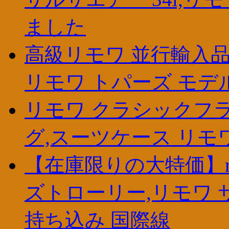
ました
高級リモワ 並行輸入品
リモワ トパーズ モデ
リモワ クラシックフラ
グ,スーツケース リモ
【在庫限りの大特価】ri
ズトローリー,リモワ 
持ち込み 国際線