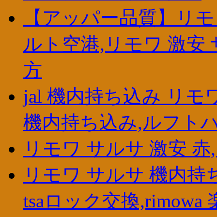
【アッパー品質】リモ
ルト空港,リモワ 激安 
方
jal 機内持ち込み リ
機内持ち込み,ルフトハンザ 
リモワ サルサ 激安 赤
リモワ サルサ 機内持
tsaロック交換,rimowa