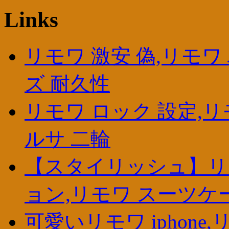
Links
リモワ 激安 偽,リモワ
ズ 耐久性
リモワ ロック 設定,リ
ルサ 二輪
【スタイリッシュ】リ
ョン,リモワ スーツケ
可愛いリモワ iphone