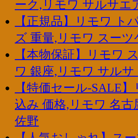
ーク,リモワ サルサエ
【正規品】リモワ トパ
ズ 重量,リモワ スー
【本物保証】リモワ ス
ワ 銀座,リモワ サルサ
【特価セール-SALE
込み 価格,リモワ 名
佐野
【人気おしゃれ】スーツケ