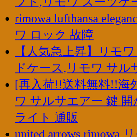
フト,リモワ スーツケ
rimowa lufthansa el
ワ ロック 故障
【人気急上昇】リモワ 
ドケース,リモワ サル
[再入荷!!送料無料!!
ワ サルサエアー 鍵 
ライト 通販
united arrows ri