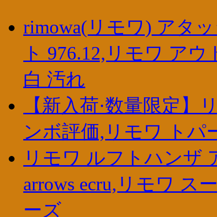
rimowa(リモワ) 
ト 976.12,リモワ 
白 汚れ
【新入荷·数量限定】リ
ンボ評価,リモワ トパー
リモワ ルフトハンザ アウト
arrows ecru,リ
ーズ