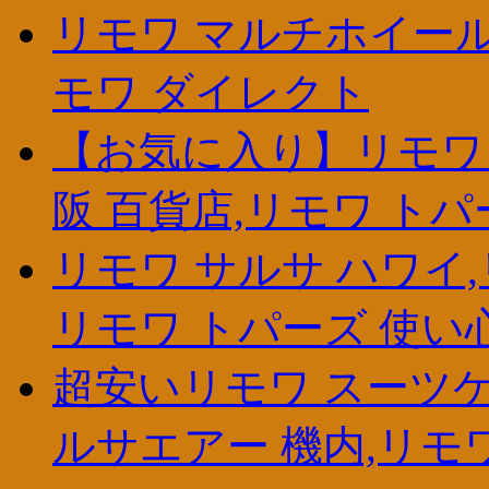
リモワ マルチホイール,rimow
モワ ダイレクト
【お気に入り】リモワ 
阪 百貨店,リモワ トパー
リモワ サルサ ハワイ,
リモワ トパーズ 使い
超安いリモワ スーツケ
ルサエアー 機内,リモ