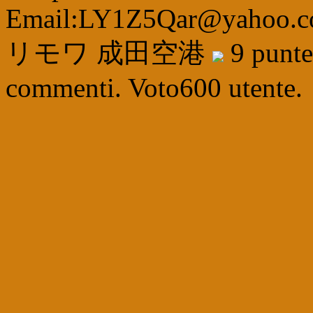
Email:LY1Z5Qar@yahoo.
リモワ 成田空港
9
punt
commenti. Voto
600
utente.