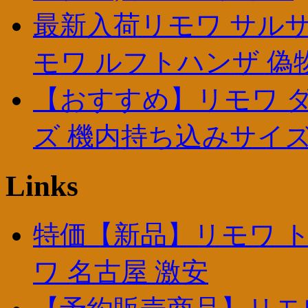
最新入荷リモワ サルサ ヤ
モワ ルフトハンザ 偽
【おすすめ】リモワ ダ
ズ 機内持ち込みサイ
Links
特価【新品】リモワ ト
ワ 名古屋 激安