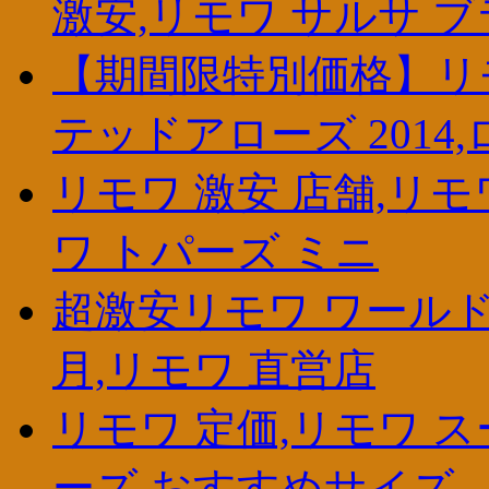
激安,リモワ サルサ ブラ
【期間限特別価格】リモ
テッドアローズ 2014
リモワ 激安 店舗,リモ
ワ トパーズ ミニ
超激安リモワ ワールド
月,リモワ 直営店
リモワ 定価,リモワ ス
ーズ おすすめサイズ