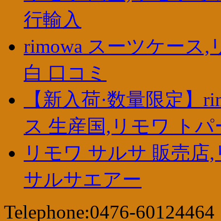
行輸入
rimowa スーツケース
白 口コミ
【新入荷·数量限定】ri
ス 生産国,リモワ トパ
リモワ サルサ 販売店,
サルサエアー
Telephone:0476-60124464