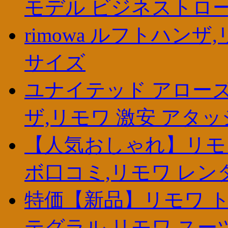
モデル ビジネストローリー
rimowa ルフトハンザ
サイズ
ユナイテッド アローズ 
ザ,リモワ 激安 アタ
【人気おしゃれ】リモ
ボ口コミ,リモワ レン
特価【新品】リモワ ト
テグラル,リモワ スー