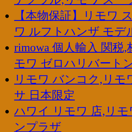
【本物保証】リモワ ス
ワ ルフトハンザ モデ
rimowa 個人輸入 関
モワ ゼロハリバート
リモワ バンコク,リモワ
サ 日本限定
ハワイ リモワ 店,リ
ンプラザ