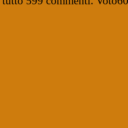
tutto
599
commenti. Voto
6