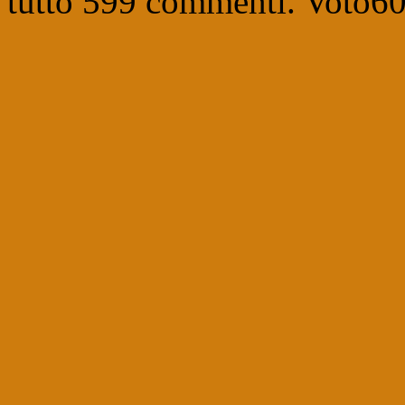
tutto
599
commenti. Voto
6