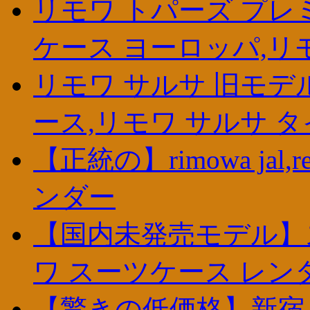
リモワ トパーズ プレ
ケース ヨーロッパ,リ
リモワ サルサ 旧モデ
ース,リモワ サルサ 
【正統の】rimowa jal
ンダー
【国内未発売モデル】
ワ スーツケース レンタル,
【驚きの低価格】新宿 