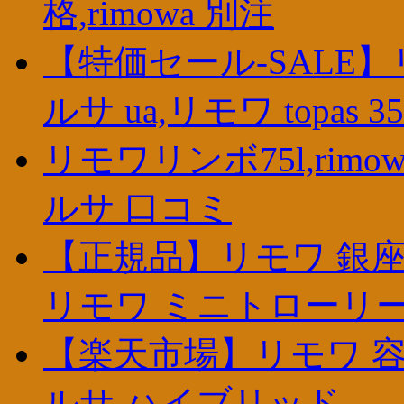
格,rimowa 別注
【特価セール-SALE】
ルサ ua,リモワ topas 35
リモワリンボ75l,rimowa l
ルサ 口コミ
【正規品】リモワ 銀座
リモワ ミニトローリ
【楽天市場】リモワ 容
ルサ ハイブリッド