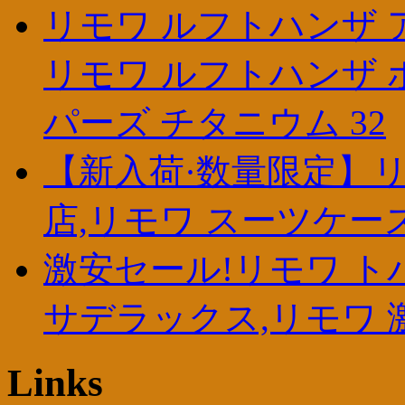
リモワ ルフトハンザ ア
リモワ ルフトハンザ 
パーズ チタニウム 32
【新入荷·数量限定】リ
店,リモワ スーツケース 
激安セール!リモワ トパ
サデラックス,リモワ 
Links