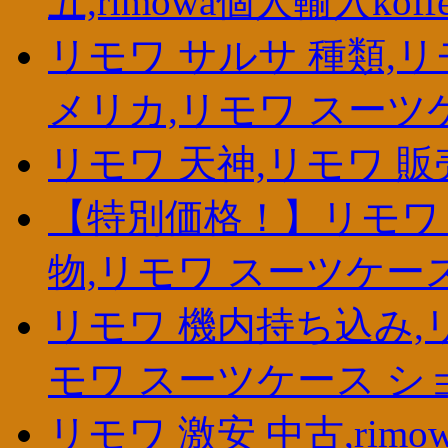
五,rimowa個人輸入koffe
リモワ サルサ 種類,
メリカ,リモワ スーツ
リモワ 天神,リモワ 販
【特別価格！】リモワ 
物,リモワ スーツケー
リモワ 機内持ち込み,
モワ スーツケース シ
リモワ 激安 中古,rim