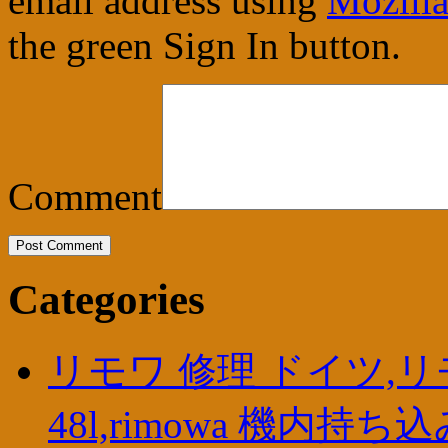
email address using
Mozilla
the green Sign In button.
Comment
Categories
リモワ 修理 ドイツ,
48l,rimowa 機内持ち