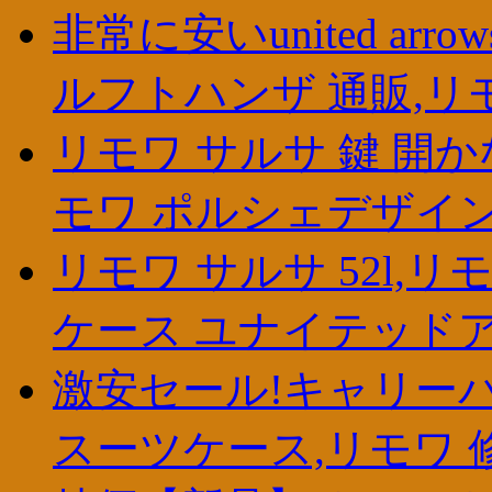
非常に安いunited arrows r
ルフトハンザ 通販,リ
リモワ サルサ 鍵 開か
モワ ポルシェデザイ
リモワ サルサ 52l,リ
ケース ユナイテッド
激安セール!キャリーバッ
スーツケース,リモワ 