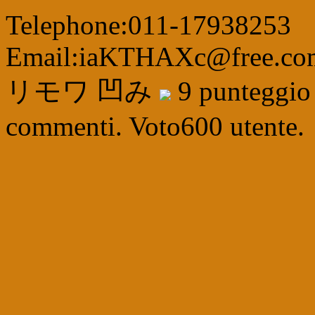
Telephone:011-17938253
Email:iaKTHAXc@free.co
リモワ 凹み
9
punteggi
commenti. Voto
600
utente.