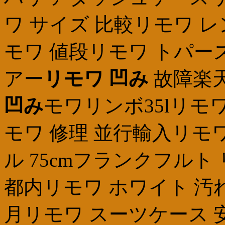
ワ サイズ 比較リモワ 
モワ 値段リモワ トパー
アー
リモワ 凹み
故障楽天
凹み
モワリンボ35lリモ
モワ 修理 並行輸入リモ
ル 75cmフランクフルト
都内リモワ ホワイト 汚
月リモワ スーツケース 