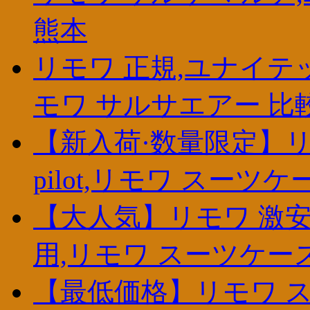
熊本
リモワ 正規,ユナイテ
モワ サルサエアー 比
【新入荷·数量限定】リ
pilot,リモワ スーツケ
【大人気】リモワ 激安
用,リモワ スーツケー
【最低価格】リモワ ス