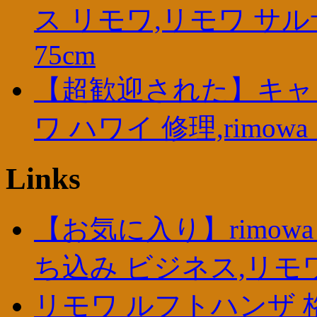
ス リモワ,リモワ サ
75cm
【超歓迎された】キャリ
ワ ハワイ 修理,rimowa
Links
【お気に入り】rimow
ち込み ビジネス,リモ
リモワ ルフトハンザ 格