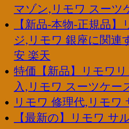
マゾン,リモワ スーツ
【新品-本物-正規品】
ジ,リモワ 銀座に関連
安 楽天
特価【新品】リモワリン
入,リモワ スーツケー
リモワ 修理代,リモワ サ
【最新の】リモワ サ