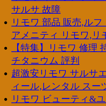
サルサ 故障
リモワ 部品 販売,ル
アメニティ リモワ,リ
【特集】リモワ 修理 
チタニウム 評判
超激安リモワ サルサエア
ィール,レンタル スー
リモワ ビューティ&ユ