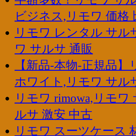
ビジネス,リモワ 価格 
リモワ レンタル サルサエアー
ワ サルサ 通販
【新品-本物-正規品】
ホワイト,リモワ サル
リモワ rimowa,リモ
ルサ 激安 中古
リモワ スーツケース 林五,r