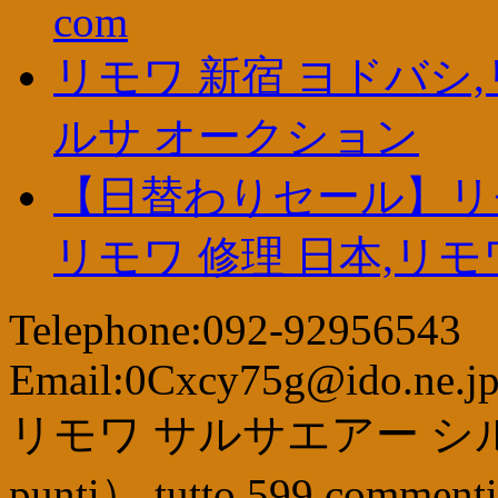
com
リモワ 新宿 ヨドバシ
ルサ オークション
【日替わりセール】リモ
リモワ 修理 日本,リモ
Telephone:092-92956543
Email:0Cxcy75g@ido.ne.j
リモワ サルサエアー シ
punti
）
tutto
599
commenti