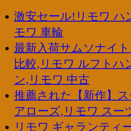
激安セール!リモワ ハン
モワ 車輪
最新入荷サムソナイト 
比較,リモワ ルフトハ
ン,リモワ 中古
推薦された【新作】ス
アローズ,リモワ スー
リモワ ギャランティー