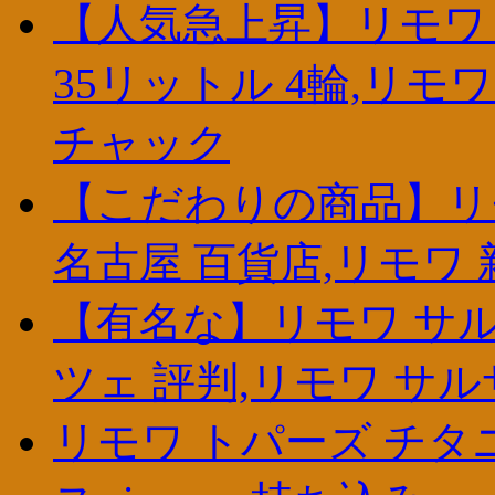
【人気急上昇】リモワ
35リットル 4輪,リモ
チャック
【こだわりの商品】リモ
名古屋 百貨店,リモワ 
【有名な】リモワ サル
ツェ 評判,リモワ サル
リモワ トパーズ チタ