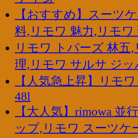
【おすすめ】スーツケー
料,リモワ 魅力,リモワ
リモワ トパーズ 林五
理,リモワ サルサ ジ
【人気急上昇】リモワ 台
48l
【大人気】rimowa 
ップ,リモワ スーツケ