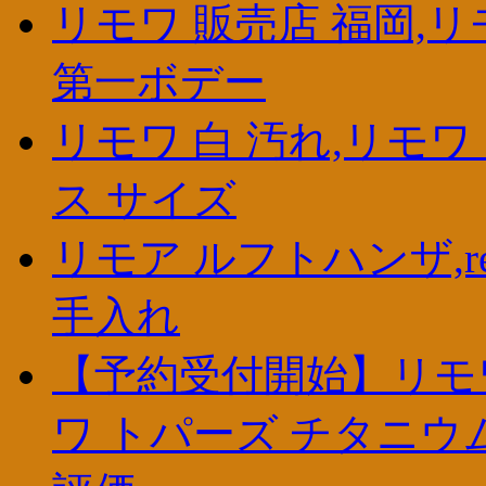
リモワ 販売店 福岡,リ
第一ボデー
リモワ 白 汚れ,リモ
ス サイズ
リモア ルフトハンザ,re
手入れ
【予約受付開始】リモワ 
ワ トパーズ チタニウ