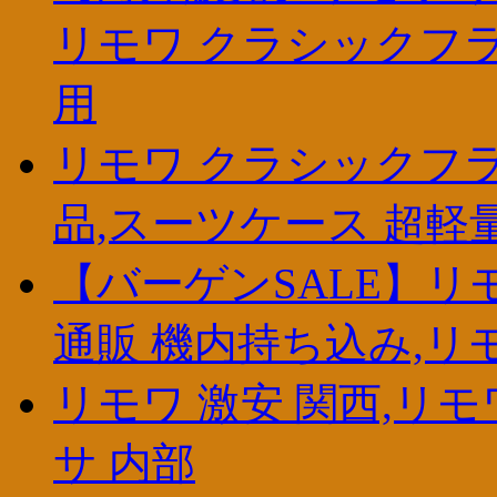
リモワ クラシックフライ
用
リモワ クラシックフラ
品,スーツケース 超軽
【バーゲンSALE】リ
通販 機内持ち込み,リ
リモワ 激安 関西,リモ
サ 内部