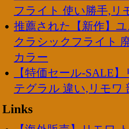
フライト 使い勝手,リ
推薦された【新作】ユ
クラシックフライト 廃
カラー
【特価セール-SALE
テグラル 違い,リモワ 部品
Links