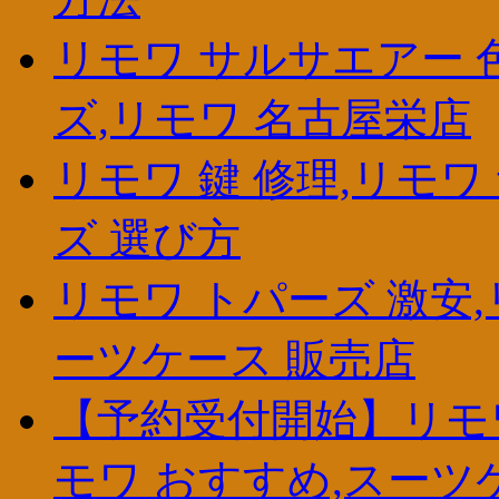
リモワ サルサエアー 
ズ,リモワ 名古屋栄店
リモワ 鍵 修理,リモワ
ズ 選び方
リモワ トパーズ 激安,
ーツケース 販売店
【予約受付開始】リモワ
モワ おすすめ,スーツ