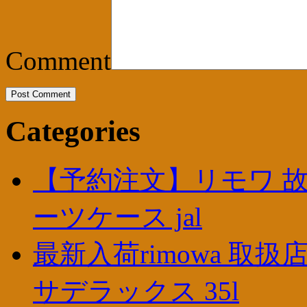
Comment
Categories
【予約注文】リモワ 故
ーツケース jal
最新入荷rimowa 取
サデラックス 35l