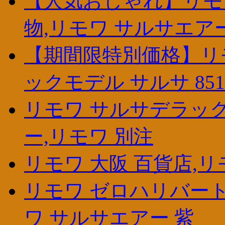
【人気おしゃれ】リモワ
物,リモワ サルサエア
【期間限特別価格】リモワ 
ックモデル サルサ 851
リモワ サルサデラック
ー,リモワ 別注
リモワ 大阪 百貨店,リ
リモワ ゼロハリバート
ワ サルサエアー 紫