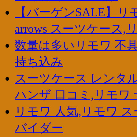
【バーゲンSALE】リモワ 
arrows スーツケース
数量は多いリモワ 不具合,
持ち込み
スーツケース レンタル
ハンザ 口コミ,リモワ
リモワ 人気,リモワ ス
バイダー