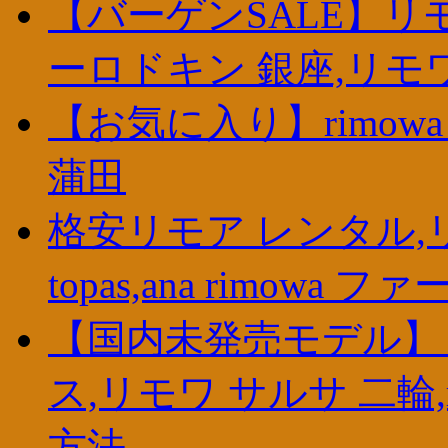
【バーゲンSALE】リ
ーロドキン 銀座,リモ
【お気に入り】rimowa
蒲田
格安リモア レンタル,リモ
topas,ana rimowa
【国内未発売モデル】
ス,リモワ サルサ 二輪,
方法