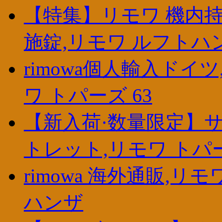
【特集】リモワ 機内持
施錠,リモワ ルフトハ
rimowa個人輸入ドイ
ワ トパーズ 63
【新入荷·数量限定】サ
トレット,リモワ トパ
rimowa 海外通販,リモ
ハンザ