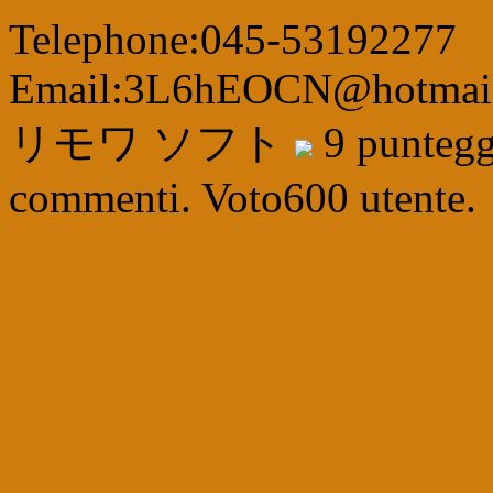
Telephone:045-53192277
Email:3L6hEOCN@hotmai
リモワ ソフト
9
punteg
commenti. Voto
600
utente.