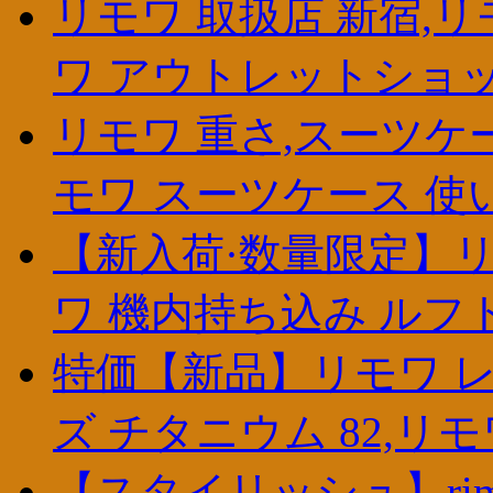
リモワ 取扱店 新宿,リ
ワ アウトレットショ
リモワ 重さ,スーツケ
モワ スーツケース 使
【新入荷·数量限定】リ
ワ 機内持ち込み ルフ
特価【新品】リモワ レ
ズ チタニウム 82,リ
【スタイリッシュ】rimow