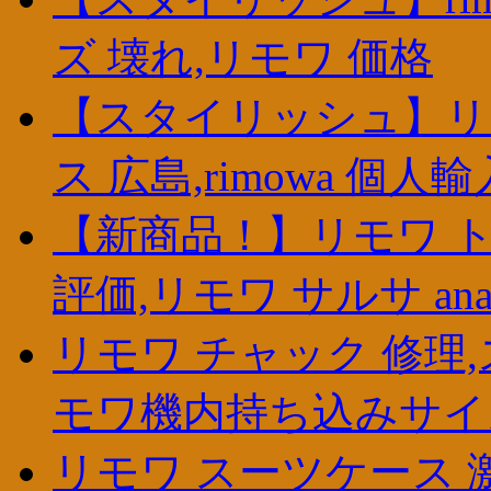
ズ 壊れ,リモワ 価格
【スタイリッシュ】リモ
ス 広島,rimowa 個人輸
【新商品！】リモワ ト
評価,リモワ サルサ an
リモワ チャック 修理,
モワ機内持ち込みサイ
リモワ スーツケース 激安