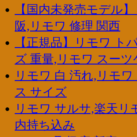
【国内未発売モデル】リモワ
阪,リモワ 修理 関西
【正規品】リモワ トパ
ズ 重量,リモワ スー
リモワ 白 汚れ,リモ
ス サイズ
リモワ サルサ,楽天リ
内持ち込み