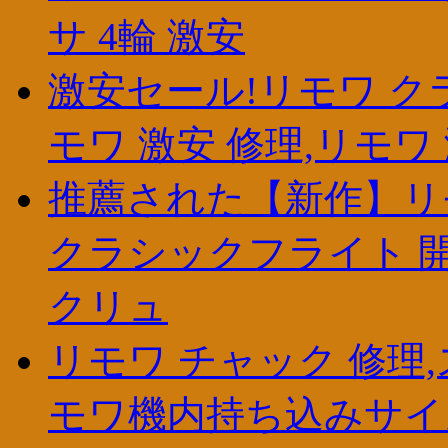
サ 4輪 激安
激安セール!リモワ ク
モワ 激安 修理,リモワ
推薦された【新作】リモ
クラシックフライト 開け方,ri
クリュ
リモワ チャック 修理,
モワ機内持ち込みサイ